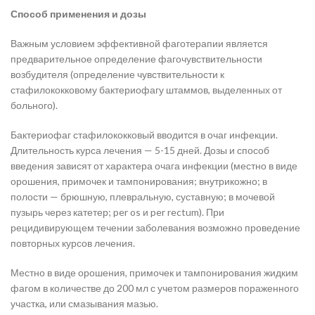
Способ применения и дозы
Важным условием эффективной фаготерапии является
предварительное определение фагочувствительности
возбудителя (определение чувствительности к
стафилококковому бактериофагу штаммов, выделенных от
больного).
Бактериофаг стафилококковый вводится в очаг инфекции.
Длительность курса лечения — 5-15 дней. Дозы и способ
введения зависят от характера очага инфекции (местно в виде
орошения, примочек и тампонирования; внутрикожно; в
полости — брюшную, плевральную, суставную; в мочевой
пузырь через катетер; per os и per rectum). При
рецидивирующем течении заболевания возможно проведение
повторных курсов лечения.
Местно в виде орошения, примочек и тампонирования жидким
фагом в количестве до 200 мл с учетом размеров пораженного
участка, или смазывания мазью.