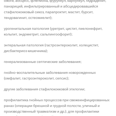
ожоги, абсцесс, флегмона, фурункул, карбункул, гидраденит,
панариций, инфильтрированный и абсцедировавшийся
стафилококковый сикоз, парапроктит, мастит, бурсит,
тендовагинит, остеомиелит);
урогенитальная патология (уретрит, цистит, пиелонефрит,
кольпит, эндометрит, сальпингоофорит);
энтеральная патология (гастроэнтероколит, холецистит,
дисбактериоз кишечника);
генерализованные септические заболевания;
гнойно-воспалительные заболевания новорожденных
(омфалит, гастроэнтероколит, сепсис);
другие заболевания стафилококковой этилогии;
профилактика гнойных процессов при свежеинфицированных
ранах (операции брюшной и грудной полости, уличный и
производственный травматизм и др.); для профилактики