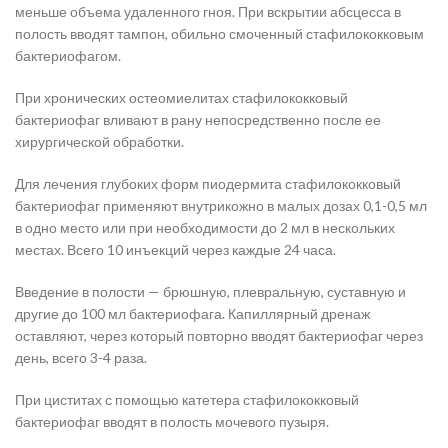
меньше объема удаленного гноя. При вскрытии абсцесса в
полость вводят тампон, обильно смоченный стафилококковым
бактериофагом.
При хронических остеомиелитах стафилококковый
бактериофаг вливают в рану непосредственно после ее
хирургической обработки.
Для лечения глубоких форм пиодермита стафилококковый
бактериофаг применяют внутрикожно в малых дозах 0,1-0,5 мл
в одно место или при необходимости до 2 мл в нескольких
местах. Всего 10 инъекций через каждые 24 часа.
Введение в полости — брюшную, плевральную, суставную и
другие до 100 мл бактериофага. Капиллярный дренаж
оставляют, через который повторно вводят бактериофаг через
день, всего 3-4 раза.
При циститах с помощью катетера стафилококковый
бактериофаг вводят в полость мочевого пузыря.