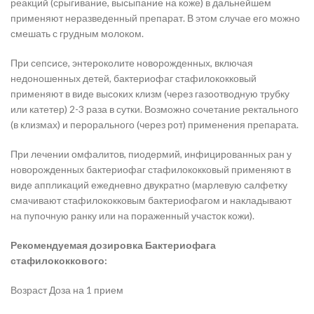
реакций (срыгивание, высыпание на коже) в дальнейшем
применяют неразведенный препарат. В этом случае его можно
смешать с грудным молоком.
При сепсисе, энтероколите новорожденных, включая
недоношенных детей, бактериофаг стафилококковый
применяют в виде высоких клизм (через газоотводную трубку
или катетер) 2-3 раза в сутки. Возможно сочетание ректального
(в клизмах) и перорального (через рот) применения препарата.
При лечении омфалитов, пиодермий, инфицированных ран у
новорожденных бактериофаг стафилококковый применяют в
виде аппликаций ежедневно двукратно (марлевую салфетку
смачивают стафилококковым бактериофагом и накладывают
на пупочную ранку или на пораженный участок кожи).
Рекомендуемая дозировка Бактериофага
стафилококкового:
Возраст Доза на 1 прием