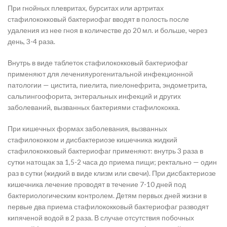
При гнойных плевритах, бурситах или артритах
стафилококковый бактериофаг вводят в полость после
удаления из нее гноя в количестве до 20 мл. и больше, через
день, 3-4 раза.
Внутрь в виде таблеток стафилококковый бактериофаг
применяют для леченияурогенитальной инфекционной
патологии — цистита, пиелита, пиелонефрита, эндометрита,
сальпингоофорита, энтеральных инфекций и других
заболеваний, вызванных бактериями стафилококка.
При кишечных формах заболевания, вызванных
стафилококком и дисбактериозе кишечника жидкий
стафилококковый бактериофаг применяют: внутрь 3 раза в
сутки натощак за 1,5-2 часа до приема пищи; ректально — один
раз в сутки (жидкий в виде клизм или свечи). При дисбактериозе
кишечника лечение проводят в течение 7-10 дней под
бактериологическим контролем. Детям первых дней жизни в
первые два приема стафилококковый бактериофаг разводят
кипяченой водой в 2 раза. В случае отсутствия побочных