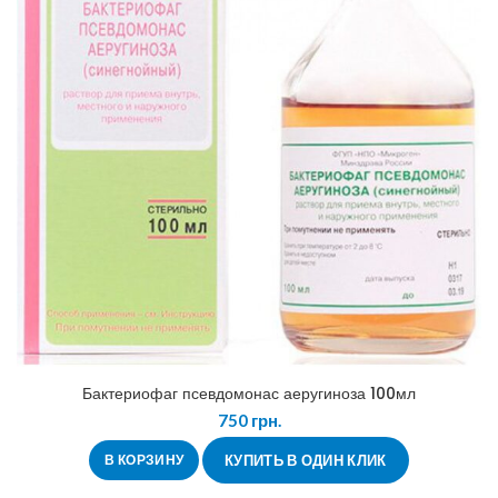
Бактериофаг псевдомонас аеругиноза 100мл
750
грн.
В КОРЗИНУ
КУПИТЬ В ОДИН КЛИК