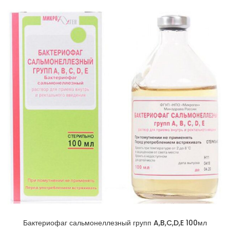
Бактериофаг сальмонеллезный групп A,B,C,D,E 100мл