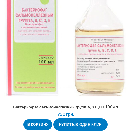
Бактериофаг сальмонеллезный групп A,B,C,D,E 100мл
750
грн.
В КОРЗИНУ
КУПИТЬ В ОДИН КЛИК