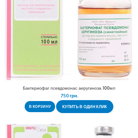
Бактериофаг псевдомонас аеругиноза 100мл
750
грн.
В КОРЗИНУ
КУПИТЬ В ОДИН КЛИК