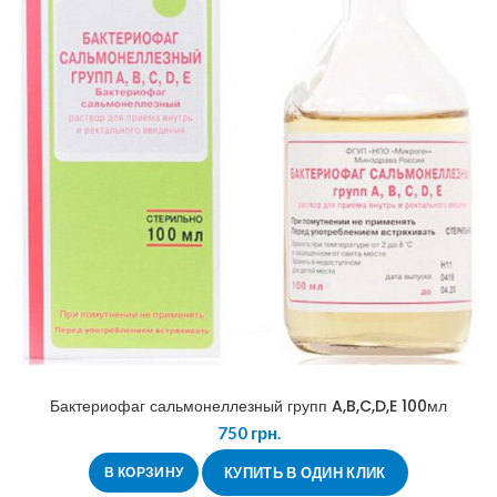
Бактериофаг сальмонеллезный групп A,B,C,D,E 100мл
750
грн.
В КОРЗИНУ
КУПИТЬ В ОДИН КЛИК