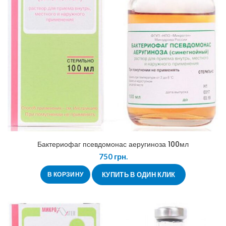
Бактериофаг псевдомонас аеругиноза 100мл
750
грн.
В КОРЗИНУ
КУПИТЬ В ОДИН КЛИК